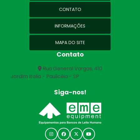
CONTATO
INFORMAÇÕES
MAPA DO SITE
Contato
Rua General Vargas, 410
Jardim Italia - Paulicéia - SP
(11) 93041-3009
comercial@rhj.com.br
Siga-nos!