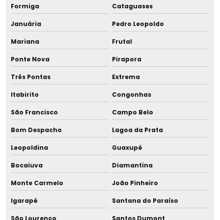
Fabricante de copo para leite materno
Formiga
Cataguases
Januária
Pedro Leopoldo
Fabricante de equipamento para banco de leite
Mariana
Frutal
Fabricante de equipamentos para aleitamento materno
Ponte Nova
Pirapora
Fabricante de equipamentos para bancos de leite
Três Pontas
Extrema
humano
Itabirito
Congonhas
Fabricante de equipamentos para bancos de leite
São Francisco
Campo Belo
materno
Bom Despacho
Lagoa da Prata
Fabricante de equipamentos para maternidades
Leopoldina
Guaxupé
Fabricante de resfriador de leite humano
Bocaiuva
Diamantina
Fabricante de resfriador rápido para leite humano
Monte Carmelo
João Pinheiro
Igarapé
Santana do Paraíso
Fabricante de tira leite advanced
São Lourenço
Santos Dumont