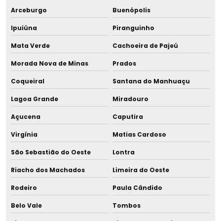
Arceburgo
Buenópolis
Ipuiúna
Piranguinho
Mata Verde
Cachoeira de Pajeú
Morada Nova de Minas
Prados
Coqueiral
Santana do Manhuaçu
Lagoa Grande
Miradouro
Açucena
Caputira
Virgínia
Matias Cardoso
São Sebastião do Oeste
Lontra
Riacho dos Machados
Limeira do Oeste
Rodeiro
Paula Cândido
Belo Vale
Tombos