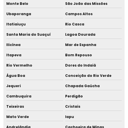
Monte Belo
São João das Missões
Selador para tubo capilar
Ubaporanga
Campos Altos
Itatiaiuçu
Rio Casca
Sistema de liofilização
Santa Maria do Suaçuí
Lagoa Dourada
Sugador de leite
Ilicínea
Mar de Espanha
Tira leite advanced
Itapeva
Bom Repouso
Tira leite doméstico
Rio Vermelho
Dores do Indaiá
Água Boa
Conceição do Rio Verde
Tira leite domiciliar
Jequeri
Chapada Gaúcha
Tira leite duplo
Cambuquira
Perdigão
Tira leite duplo para hospital
Teixeiras
Cristais
Tira leite eme
Mato Verde
Iapu
Andrelândia
Cachoeira de Minas