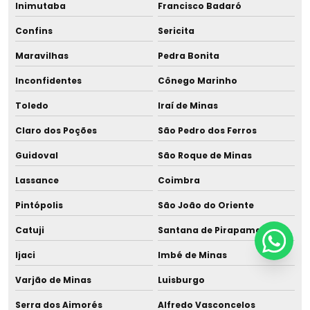
Inimutaba
Francisco Badaró
Confins
Sericita
Maravilhas
Pedra Bonita
Inconfidentes
Cônego Marinho
Toledo
Iraí de Minas
Claro dos Poções
São Pedro dos Ferros
Guidoval
São Roque de Minas
Lassance
Coimbra
Pintópolis
São João do Oriente
Catuji
Santana de Pirapama
Ijaci
Imbé de Minas
Varjão de Minas
Luisburgo
Serra dos Aimorés
Alfredo Vasconcelos