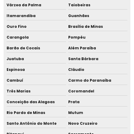
Várzea da Palma
Taiobeiras
Fornecedor de banho maria para descongelamento para
maternidade
Itamarandiba
Guanhães
Ouro Fino
Brasília de Minas
Fornecedor de banho maria para formula
Carangola
Pompéu
Fornecedor de banho maria para pasteurização
Barão de Cocais
Além Paraíba
Fornecedor de banho maria rbl
Juatuba
Santa Bárbara
Fornecedor de equipamentos para banco de leite
Espinosa
Cláudio
Cambuí
Carmo do Paranaíba
Fornecedor de equipamentos para bancos de leite
humano
Três Marias
Coromandel
Conceição das Alagoas
Prata
Fornecedor de resfriador de leite humano
Rio Pardo de Minas
Mutum
Fornecedor de resfriador rápido para leite
Santo Antônio do Monte
Novo Cruzeiro
Fornecedor de resfriador rápido para leite humano