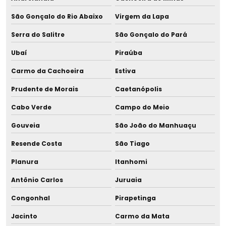
Tira leite evolute
São Gonçalo do Rio Abaixo
Virgem da Lapa
Tira leite g tech
Serra do Salitre
São Gonçalo do Pará
Tira leite hospitalar
Ubaí
Piraúba
Tira leite materno hospitalar
Carmo da Cachoeira
Estiva
Prudente de Morais
Caetanópolis
Tira leite materno hospitalar orçamento
Cabo Verde
Campo do Meio
Tira leite materno hospitalar em são paulo
Gouveia
São João do Manhuaçu
Tira leite materno hospitalar sp
Resende Costa
São Tiago
Tira leite materno orçamento
Planura
Itanhomi
Antônio Carlos
Juruaia
Tira leite medela
Congonhal
Pirapetinga
Tira leite residencial
Jacinto
Carmo da Mata