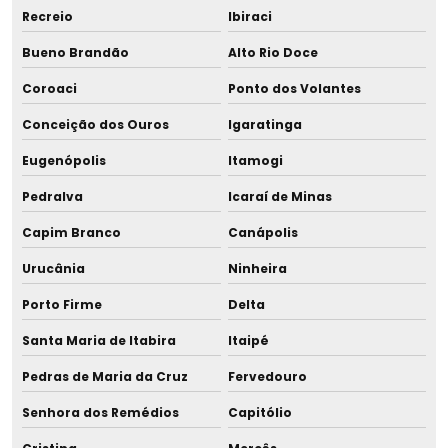
Tira leite à vácuo
Recreio
Ibiraci
Tubo de durhan
Bueno Brandão
Alto Rio Doce
Coroaci
Ponto dos Volantes
Tubo de ensaio para banco de leite
Conceição dos Ouros
Igaratinga
Upgrade equipamento para banco de leite
Eugenópolis
Itamogi
Vidro para armazenamento de leite
Pedralva
Icaraí de Minas
Vidro para leite humano
Capim Branco
Canápolis
Urucânia
Ninheira
Vidro para leite materno
Porto Firme
Delta
Santa Maria de Itabira
Itaipé
Pedras de Maria da Cruz
Fervedouro
Senhora dos Remédios
Capitólio