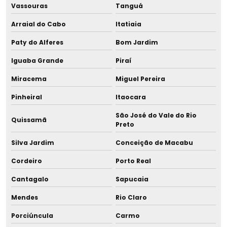
Vassouras
Tanguá
Distribuidor de câmara asséptica manuseio de lho
Arraial do Cabo
Itatiaia
Distribuidor de centrífuga para microhematócritos
Paty do Alferes
Bom Jardim
Iguaba Grande
Piraí
Distribuidor de copo dosador 80 ml com tampa
Miracema
Miguel Pereira
Distribuidor de deionizador pressurizado
Pinheiral
Itaocara
Distribuidor de equipamentos para aleitamento materno
São José do Vale do Rio
Quissamã
Preto
Distribuidor de equipamentos para banco de leite
Silva Jardim
Conceição de Macabu
Distribuidor de equipamentos para bancos de leite
Cordeiro
Porto Real
humano
Cantagalo
Sapucaia
Distribuidor de equipamentos para bancos de leite
materno
Mendes
Rio Claro
Porciúncula
Carmo
Distribuidor de equipamentos para maternidades