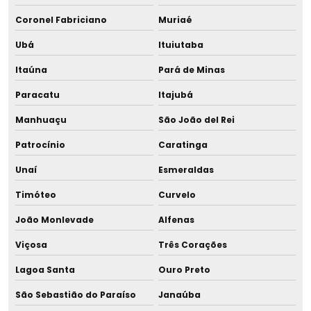
Equipamentos para bancos de leite humano orçamento
Coronel Fabriciano
Muriaé
Equipamentos para bancos de leite humano em são
Ubá
Ituiutaba
paulo
Itaúna
Pará de Minas
Equipamentos para bancos de leite materno
Paracatu
Itajubá
Equipamentos para maternidades
Manhuaçu
São João del Rei
Patrocínio
Caratinga
Espátula com colher em aço inox
Unaí
Esmeraldas
Estante para tubos de ensaio revestida em pvc
Timóteo
Curvelo
Estrutura para aleitamento materno em creches
João Monlevade
Alfenas
Extrator hospitalar
Viçosa
Três Corações
Lagoa Santa
Ouro Preto
Fabricante de banho maria para descongelamento para
maternidade
São Sebastião do Paraíso
Janaúba