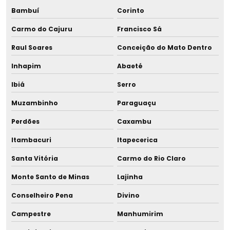
Bambuí
Corinto
Galheteiro com suporte
Carmo do Cajuru
Francisco Sá
Implantação de sala de apoio à amamentação
Raul Soares
Conceição do Mato Dentro
Kit aleitamento materno
Inhapim
Abaeté
Ibiá
Serro
Kit medela
Muzambinho
Paraguaçu
Kit ordenhadeira
Perdões
Caxambu
Kit tira leite
Itambacuri
Itapecerica
Lavador de pipetas
Santa Vitória
Carmo do Rio Claro
Monte Santo de Minas
Lajinha
Mama para demonstração
Conselheiro Pena
Divino
Mama didática
Campestre
Manhumirim
Mama para ensino