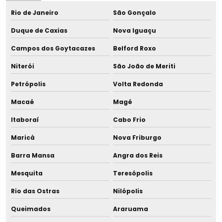
Centrífuga para banco de leite
Rio de Janeiro
São Gonçalo
Centrífuga de microhematócrito
Duque de Caxias
Nova Iguaçu
Certificação rbc para termômetros
Campos dos Goytacazes
Belford Roxo
Niterói
São João de Meriti
Consulta aleitamento online
Petrópolis
Volta Redonda
Consulta de amamentação online
Macaé
Magé
Consultora de amamentação
Itaboraí
Cabo Frio
Consultoria em aleitamento materno
Maricá
Nova Friburgo
Barra Mansa
Angra dos Reis
Copo de aleitamento
Mesquita
Teresópolis
Copo dosador para leite materno
Rio das Ostras
Nilópolis
Copo para leite humano
Queimados
Araruama