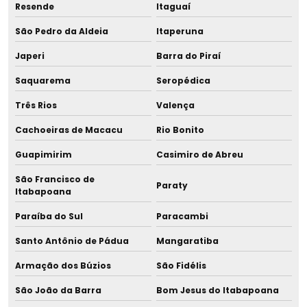
Copo para leite materno
Resende
Itaguaí
São Pedro da Aldeia
Itaperuna
Copo com tampa para leite
Japeri
Barra do Piraí
Deionizador para banco de leite
Saquarema
Seropédica
Deionizador para banho maria
Três Rios
Valença
Deionizador de coluna
Cachoeiras de Macacu
Rio Bonito
Guapimirim
Casimiro de Abreu
Deionizador para lactário
São Francisco de
Paraty
Distribuidor de acidímetro de dornic
Itabapoana
Paraíba do Sul
Paracambi
Distribuidor de banho maria cultura e sorologia
Santo Antônio de Pádua
Mangaratiba
Distribuidor de banho maria para descongelamento para
Armação dos Búzios
São Fidélis
maternidade
São João da Barra
Bom Jesus do Itabapoana
Distribuidor de banho maria pasteurização