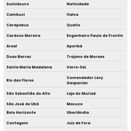
Sumidouro
Natividade
Distribuidor de estante para tubos
Cambuci
Italva
Distribuidor de pasteurizadores
Carapebus
Quatis
Distribuidor de pasteurizadores para tratamento térmico
Cardoso Moreira
Engenheiro Paulo de Frontin
Areal
Aperibé
Distribuidor de resfriador rápido
Duas Barras
Trajano de Moraes
Distribuidor de tira leite materno hospitalar
Santa Maria Madalena
Varre-Sai
Distribuidor de tira leite materno milk advanced ii
Comendador Levy
Rio das Flores
Gasparian
Distribuidor de tubo capilar sem heparina
São Sebastião do Alto
Laje do Muriaé
Eme equipamentos
São José de Ubá
Macuco
Belo Horizonte
Uberlândia
Empresa de banho maria para descongelamento para
maternidade
Contagem
Juiz de Fora