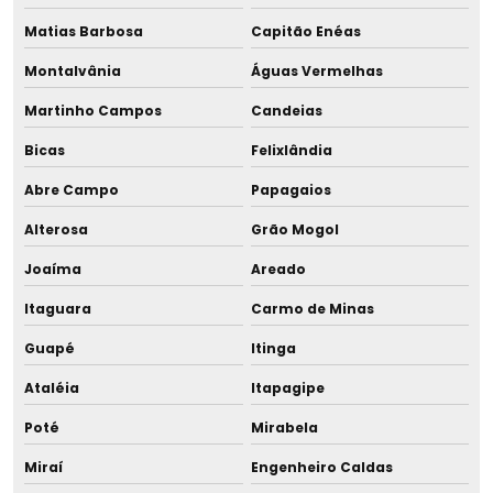
Matias Barbosa
Capitão Enéas
Resfriador rápido para leite humano
Montalvânia
Águas Vermelhas
Revenda de equipamento para banco de leite
Martinho Campos
Candeias
Sala de aleitamento para shopping
Bicas
Felixlândia
Abre Campo
Papagaios
Sala de amamentação para empresas
Alterosa
Grão Mogol
Sala de amamentação para eventos
Joaíma
Areado
Sala de amamentação para shopping
Itaguara
Carmo de Minas
Sala de apoio à amamentação para eventos
Guapé
Itinga
Ataléia
Itapagipe
Sala de apoio à amamentação para shopping
Poté
Mirabela
Sala de coleta
Miraí
Engenheiro Caldas
Salas de apoio à amamentação