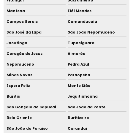
Pitangui
Sacramento
Fornecedor de tira leite duplo
Mantena
Elói Mendes
Campos Gerais
Camanducaia
Fornecedor de tira leite duplo para hospital
São José da Lapa
São João Nepomuceno
Fornecedor de tira leite hospitalar
Jacutinga
Tupaciguara
Fornecedor de vidro para leite materno
Coração de Jesus
Aimorés
Frasco 60ml
Nepomuceno
Pedra Azul
Minas Novas
Paraopeba
Frasco 80ml
Espera Feliz
Monte Sião
Frasco borossilicato para leite
Buritis
Jequitinhonha
Frasco para pasteurização
São Gonçalo do Sapucaí
São João da Ponte
Frasquinho para leite humano
Belo Oriente
Buritizeiro
São João do Paraíso
Carandaí
Galheteiro de inox