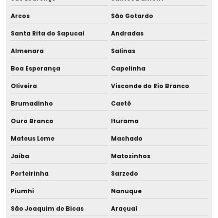
Fabricante de tira leite doméstico
Arcos
São Gotardo
Fabricante de tira leite domiciliar
Santa Rita do Sapucaí
Andradas
Fabricante de tira leite duplo
Almenara
Salinas
Boa Esperança
Capelinha
Fabricante de tira leite duplo para hospital
Oliveira
Visconde do Rio Branco
Fabricante de tira leite evolute
Brumadinho
Caeté
Fabricante de tira leite materno hospitalar
Ouro Branco
Iturama
Fabricante de tira leite à vácuo
Mateus Leme
Machado
Jaíba
Matozinhos
Fabricantes de pasteurizadores
Porteirinha
Sarzedo
Fornecedor de banho maria para blh
Piumhi
Nanuque
Fornecedor de banho maria para descongelamento de
São Joaquim de Bicas
Araçuaí
leite