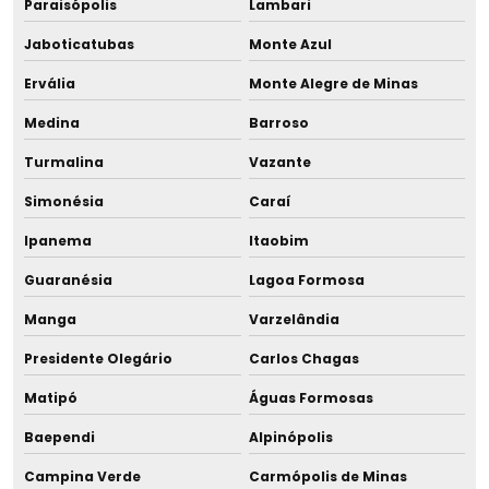
Paraisópolis
Lambari
Mama reborn
Jaboticatubas
Monte Azul
Ervália
Monte Alegre de Minas
Mama de silicone
Medina
Barroso
Mama para simulação
Turmalina
Vazante
Mama para treinamento
Simonésia
Caraí
Massa para tubo capilar
Ipanema
Itaobim
Guaranésia
Lagoa Formosa
Massinha para tubo capilar
Manga
Varzelândia
Matern milk
Presidente Olegário
Carlos Chagas
Medidor de acidez para banco de leite humano
Matipó
Águas Formosas
Medidor de acidez para leite humano
Baependi
Alpinópolis
Campina Verde
Carmópolis de Minas
Medidor de gordura do leite