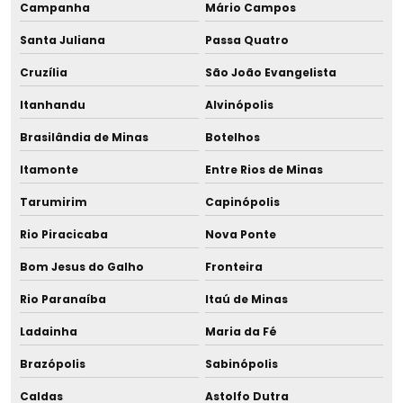
Campanha
Mário Campos
Pote nescafé
Santa Juliana
Passa Quatro
Cruzília
São João Evangelista
Pote de vidro para leite
Itanhandu
Alvinópolis
Potinho para leite
Brasilândia de Minas
Botelhos
Projeto de sala de amamentação para eventos
Itamonte
Entre Rios de Minas
Projeto de sala de amamentação para shopping center
Tarumirim
Capinópolis
Rio Piracicaba
Nova Ponte
Regeneração de coluna de deionizador
Bom Jesus do Galho
Fronteira
Repotenciamento
Rio Paranaíba
Itaú de Minas
Resfriador de leite humano
Ladainha
Maria da Fé
Resfriador rápido para lactário
Brazópolis
Sabinópolis
Caldas
Astolfo Dutra
Resfriador rápido para leite