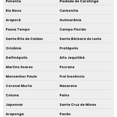
Pimenta
Piedade de Caratinga
Rio Novo
Carbonita
Araporã
Guimarânia
Passa Tempo
Campo Florido
Santa Rita de Caldas
Santa Bárbara do Leste
Orizânia
Pratápolis
Delfinópolis
Alto Jequitibá
Martins Soares
Pocrane
Monsenhor Paulo
Frei Inocêncio
Coronel Murta
Nazareno
Coluna
Pains
Japonvar
Santa Cruz de Minas
Araponga
Pavão