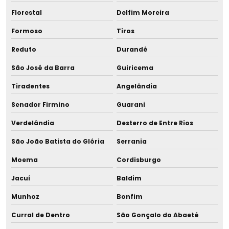
Florestal
Delfim Moreira
Formoso
Tiros
Reduto
Durandé
São José da Barra
Guiricema
Tiradentes
Angelândia
Senador Firmino
Guarani
Verdelândia
Desterro de Entre Rios
São João Batista do Glória
Serrania
Moema
Cordisburgo
Jacuí
Baldim
Munhoz
Bonfim
Curral de Dentro
São Gonçalo do Abaeté