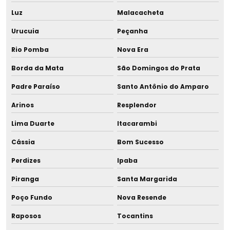
Luz
Malacacheta
Montagem de sala de amamentação
Urucuia
Peçanha
Montagem de sala de amamentação para shopping
Rio Pomba
Nova Era
Montagem de sala de apoio à amamentação
Borda da Mata
São Domingos do Prata
Padre Paraíso
Santo Antônio do Amparo
Ordenhadeira hospitalar
Arinos
Resplendor
Pasteurizador de leite humano
Lima Duarte
Itacarambi
Pasteurizador rbl
Cássia
Bom Sucesso
Pasteurizadores
Perdizes
Ipaba
Piranga
Santa Margarida
Pera para acidímetro
Poço Fundo
Nova Resende
Posto de coleta de leite humano
Raposos
Tocantins
Posto de coleta de leite materno