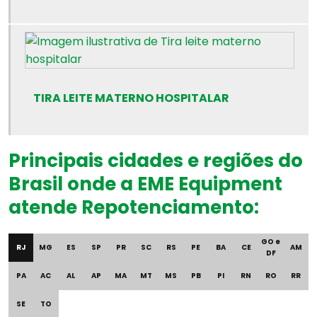
Banho maria para pasteurização de leite humano
Banho maria rbl
Banho maria de resfriamento
TIRA LEITE MATERNO HOSPITALAR
Bico de bunsen preço
Bureta para acidímetro
Principais cidades e regiões do
Calibração de equipamento para banco de leite
Brasil onde a EME Equipment
Calibração de termômetro para banco de leite
atende Repotenciamento:
Câmara para banco de leite
GO e
RJ
MG
ES
SP
PR
SC
RS
PE
BA
CE
AM
DF
Câmara de fluxo laminar
PA
AC
AL
AP
MA
MT
MS
PB
PI
RN
RO
RR
Câmara para manuseio de leite humano
SE
TO