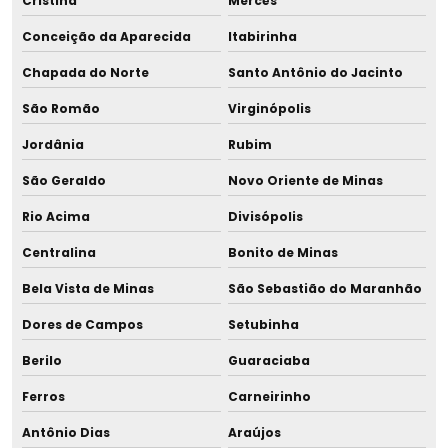
Cristina
Mercês
Conceição da Aparecida
Itabirinha
Chapada do Norte
Santo Antônio do Jacinto
São Romão
Virginópolis
Jordânia
Rubim
São Geraldo
Novo Oriente de Minas
Rio Acima
Divisópolis
Centralina
Bonito de Minas
Bela Vista de Minas
São Sebastião do Maranhão
Dores de Campos
Setubinha
Berilo
Guaraciaba
Ferros
Carneirinho
Antônio Dias
Araújos