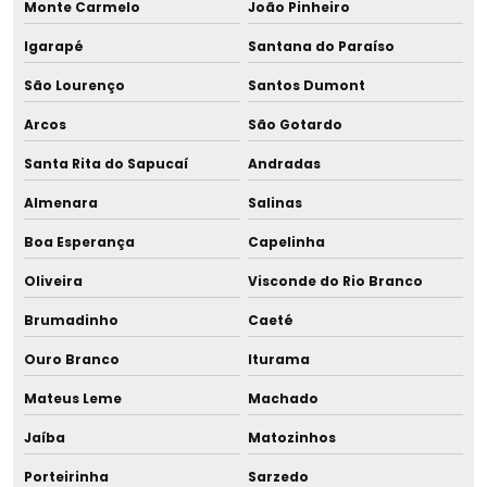
Monte Carmelo
João Pinheiro
Fabricante de tira leite advanced
Igarapé
Santana do Paraíso
Fabricante de tira leite doméstico
São Lourenço
Santos Dumont
Fabricante de tira leite domiciliar
Arcos
São Gotardo
Santa Rita do Sapucaí
Andradas
Fabricante de tira leite duplo
Almenara
Salinas
Fabricante de tira leite duplo para hospital
Boa Esperança
Capelinha
Fabricante de tira leite evolute
Oliveira
Visconde do Rio Branco
Fabricante de tira leite materno hospitalar
Brumadinho
Caeté
Ouro Branco
Iturama
Fabricante de tira leite à vácuo
Mateus Leme
Machado
Fabricantes de pasteurizadores
Jaíba
Matozinhos
Fornecedor de banho maria para blh
Porteirinha
Sarzedo