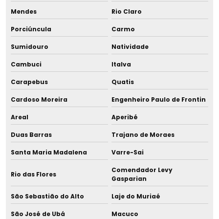
Mendes
Rio Claro
Distribuidor de equipamentos para maternidades
Porciúncula
Carmo
Distribuidor de estante para tubos
Sumidouro
Natividade
Distribuidor de pasteurizadores
Cambuci
Italva
Carapebus
Quatis
Distribuidor de pasteurizadores para tratamento térmico
Cardoso Moreira
Engenheiro Paulo de Frontin
Distribuidor de resfriador rápido
Areal
Aperibé
Distribuidor de tira leite materno hospitalar
Duas Barras
Trajano de Moraes
Distribuidor de tira leite materno milk advanced ii
Santa Maria Madalena
Varre-Sai
Comendador Levy
Distribuidor de tubo capilar sem heparina
Rio das Flores
Gasparian
Eme equipamentos
São Sebastião do Alto
Laje do Muriaé
São José de Ubá
Macuco