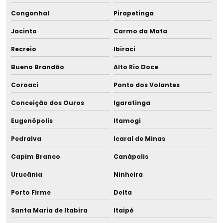
Tira leite residencial
Congonhal
Pirapetinga
Tira leite à vácuo
Jacinto
Carmo da Mata
Recreio
Ibiraci
Tubo de durhan
Bueno Brandão
Alto Rio Doce
Tubo de ensaio para banco de leite
Coroaci
Ponto dos Volantes
Upgrade equipamento para banco de leite
Conceição dos Ouros
Igaratinga
Vidro para armazenamento de leite
Eugenópolis
Itamogi
Pedralva
Icaraí de Minas
Vidro para leite humano
Capim Branco
Canápolis
Vidro para leite materno
Urucânia
Ninheira
Porto Firme
Delta
Santa Maria de Itabira
Itaipé