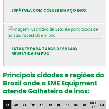
Banho maria para pasteurização
ESPÁTULA COM COLHER EM AÇO INOX
Banho maria para pasteurização de leite humano
Banho maria rbl
Banho maria de resfriamento
Bico de bunsen preço
ESTANTE PARA TUBOS DE ENSAIO
REVESTIDA EM PVC
Bureta para acidímetro
Calibração de equipamento para banco de leite
Principais cidades e regiões do
Calibração de termômetro para banco de leite
Brasil onde a EME Equipment
atende Galheteiro de inox:
Câmara para banco de leite
Câmara de fluxo laminar
GO e
RJ
MG
ES
SP
PR
SC
RS
PE
BA
CE
AM
DF