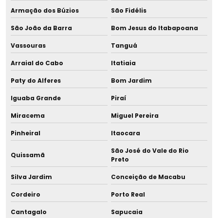
Armação dos Búzios
São Fidélis
Distribuidor de banho maria pasteurização
São João da Barra
Bom Jesus do Itabapoana
Distribuidor de câmara asséptica manuseio de lho
Vassouras
Tanguá
Arraial do Cabo
Itatiaia
Distribuidor de centrífuga para microhematócritos
Paty do Alferes
Bom Jardim
Distribuidor de copo dosador 80 ml com tampa
Iguaba Grande
Piraí
Distribuidor de deionizador pressurizado
Miracema
Miguel Pereira
Distribuidor de equipamentos para aleitamento materno
Pinheiral
Itaocara
São José do Vale do Rio
Distribuidor de equipamentos para banco de leite
Quissamã
Preto
Distribuidor de equipamentos para bancos de leite
Silva Jardim
Conceição de Macabu
humano
Cordeiro
Porto Real
Distribuidor de equipamentos para bancos de leite
Cantagalo
Sapucaia
materno