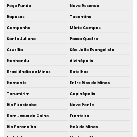
Posto de coleta de leite humano
Poço Fundo
Nova Resende
Posto de coleta de leite materno
Raposos
Tocantins
Campanha
Mário Campos
Pote nescafé
Santa Juliana
Passa Quatro
Pote de vidro para leite
Cruzília
São João Evangelista
Potinho para leite
Itanhandu
Alvinópolis
Projeto de sala de amamentação para eventos
Brasilândia de Minas
Botelhos
Itamonte
Entre Rios de Minas
Projeto de sala de amamentação para shopping center
Tarumirim
Capinópolis
Regeneração de coluna de deionizador
Rio Piracicaba
Nova Ponte
Repotenciamento
Bom Jesus do Galho
Fronteira
Resfriador de leite humano
Rio Paranaíba
Itaú de Minas