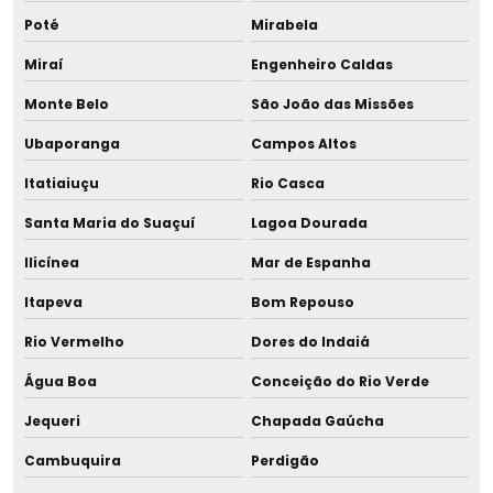
Sala de coleta
Poté
Mirabela
Salas de apoio à amamentação
Miraí
Engenheiro Caldas
Monte Belo
São João das Missões
Selador para tubo capilar
Ubaporanga
Campos Altos
Sistema de liofilização
Itatiaiuçu
Rio Casca
Sugador de leite
Santa Maria do Suaçuí
Lagoa Dourada
Tira leite advanced
Ilicínea
Mar de Espanha
Itapeva
Bom Repouso
Tira leite doméstico
Rio Vermelho
Dores do Indaiá
Tira leite domiciliar
Água Boa
Conceição do Rio Verde
Tira leite duplo
Jequeri
Chapada Gaúcha
Tira leite duplo para hospital
Cambuquira
Perdigão