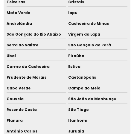
Teixeiras
Cristais
Tira leite eme
Mato Verde
Iapu
Tira leite evolute
Andrelândia
Cachoeira de Minas
Tira leite g tech
São Gonçalo do Rio Abaixo
Virgem da Lapa
Tira leite hospitalar
Serra do Salitre
São Gonçalo do Pará
Ubaí
Piraúba
Tira leite materno hospitalar
Carmo da Cachoeira
Estiva
Tira leite materno hospitalar orçamento
Prudente de Morais
Caetanópolis
Tira leite materno hospitalar em são paulo
Cabo Verde
Campo do Meio
Tira leite materno hospitalar sp
Gouveia
São João do Manhuaçu
Resende Costa
São Tiago
Tira leite materno orçamento
Planura
Itanhomi
Tira leite medela
Antônio Carlos
Juruaia