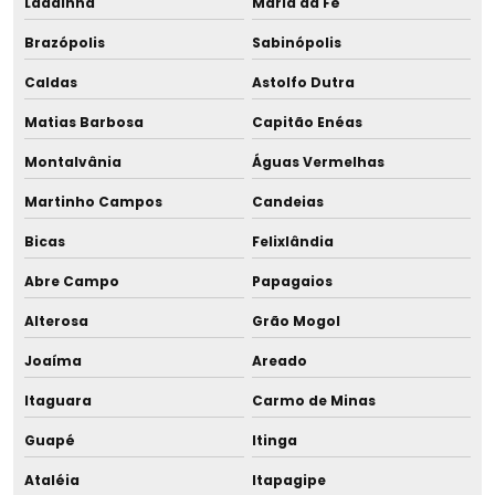
Ladainha
Maria da Fé
Resfriador rápido para lactário
Brazópolis
Sabinópolis
Resfriador rápido para leite
Caldas
Astolfo Dutra
Resfriador rápido para leite humano
Matias Barbosa
Capitão Enéas
Revenda de equipamento para banco de leite
Montalvânia
Águas Vermelhas
Martinho Campos
Candeias
Sala de aleitamento para shopping
Bicas
Felixlândia
Sala de amamentação para empresas
Abre Campo
Papagaios
Sala de amamentação para eventos
Alterosa
Grão Mogol
Sala de amamentação para shopping
Joaíma
Areado
Itaguara
Carmo de Minas
Sala de apoio à amamentação para eventos
Guapé
Itinga
Sala de apoio à amamentação para shopping
Ataléia
Itapagipe