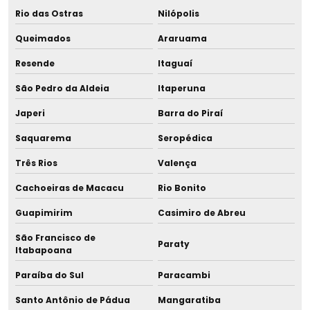
Copo para leite humano
Rio das Ostras
Nilópolis
Queimados
Araruama
Copo para leite materno
Resende
Itaguaí
Copo com tampa para leite
São Pedro da Aldeia
Itaperuna
Deionizador para banco de leite
Japeri
Barra do Piraí
Deionizador para banho maria
Saquarema
Seropédica
Três Rios
Valença
Deionizador de coluna
Cachoeiras de Macacu
Rio Bonito
Deionizador para lactário
Guapimirim
Casimiro de Abreu
Distribuidor de acidímetro de dornic
São Francisco de
Paraty
Itabapoana
Distribuidor de banho maria cultura e sorologia
Paraíba do Sul
Paracambi
Distribuidor de banho maria para descongelamento para
Santo Antônio de Pádua
Mangaratiba
maternidade