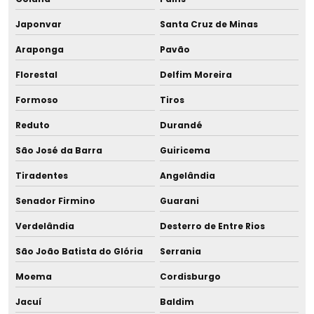
Japonvar
Santa Cruz de Minas
Araponga
Pavão
Florestal
Delfim Moreira
Formoso
Tiros
Reduto
Durandé
São José da Barra
Guiricema
Tiradentes
Angelândia
Senador Firmino
Guarani
Verdelândia
Desterro de Entre Rios
São João Batista do Glória
Serrania
Moema
Cordisburgo
Jacuí
Baldim