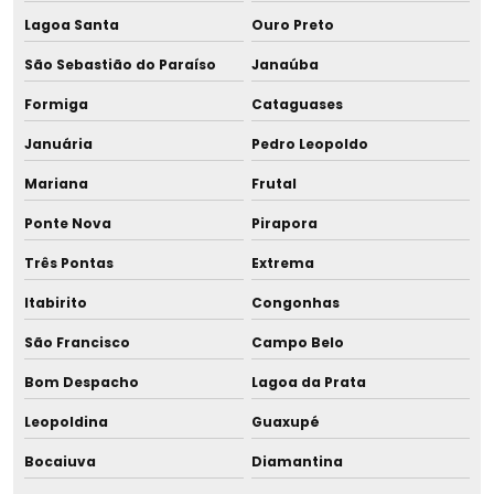
Fabricante de banho maria para descongelamento para
maternidade
Lagoa Santa
Ouro Preto
São Sebastião do Paraíso
Janaúba
Fabricante de copo para leite materno
Formiga
Cataguases
Fabricante de equipamento para banco de leite
Januária
Pedro Leopoldo
Fabricante de equipamentos para aleitamento materno
Mariana
Frutal
Fabricante de equipamentos para bancos de leite
Ponte Nova
Pirapora
humano
Três Pontas
Extrema
Fabricante de equipamentos para bancos de leite
Itabirito
Congonhas
materno
São Francisco
Campo Belo
Fabricante de equipamentos para maternidades
Bom Despacho
Lagoa da Prata
Fabricante de resfriador de leite humano
Leopoldina
Guaxupé
Bocaiuva
Diamantina
Fabricante de resfriador rápido para leite humano