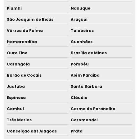
Fornecedor de banho maria para descongelamento de
Piumhi
Nanuque
leite
São Joaquim de Bicas
Araçuaí
Fornecedor de banho maria para descongelamento para
Várzea da Palma
Taiobeiras
maternidade
Itamarandiba
Guanhães
Fornecedor de banho maria para formula
Ouro Fino
Brasília de Minas
Fornecedor de banho maria para pasteurização
Carangola
Pompéu
Barão de Cocais
Além Paraíba
Fornecedor de banho maria rbl
Juatuba
Santa Bárbara
Fornecedor de equipamentos para banco de leite
Espinosa
Cláudio
Fornecedor de equipamentos para bancos de leite
Cambuí
Carmo do Paranaíba
humano
Três Marias
Coromandel
Fornecedor de resfriador de leite humano
Conceição das Alagoas
Prata
Fornecedor de resfriador rápido para leite