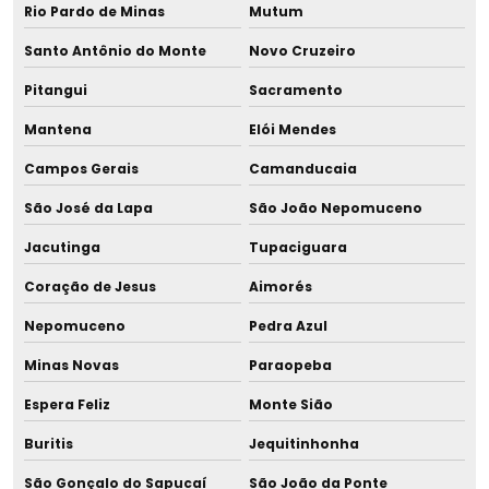
Rio Pardo de Minas
Mutum
Fornecedor de resfriador rápido para leite humano
Santo Antônio do Monte
Novo Cruzeiro
Pitangui
Sacramento
Fornecedor de tira leite duplo
Mantena
Elói Mendes
Fornecedor de tira leite duplo para hospital
Campos Gerais
Camanducaia
Fornecedor de tira leite hospitalar
São José da Lapa
São João Nepomuceno
Fornecedor de vidro para leite materno
Jacutinga
Tupaciguara
Coração de Jesus
Aimorés
Frasco 60ml
Nepomuceno
Pedra Azul
Frasco 80ml
Minas Novas
Paraopeba
Frasco borossilicato para leite
Espera Feliz
Monte Sião
Frasco para pasteurização
Buritis
Jequitinhonha
São Gonçalo do Sapucaí
São João da Ponte