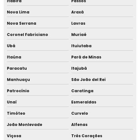
Itabira
Passos
Equipamentos para banco de leite humano
Nova Lima
Araxá
Equipamentos para bancos de leite humano orçamento
Nova Serrana
Lavras
Coronel Fabriciano
Muriaé
Equipamentos para bancos de leite humano em são
paulo
Ubá
Ituiutaba
Equipamentos para bancos de leite materno
Itaúna
Pará de Minas
Paracatu
Itajubá
Equipamentos para maternidades
Manhuaçu
São João del Rei
Espátula com colher em aço inox
Patrocínio
Caratinga
Estante para tubos de ensaio revestida em pvc
Unaí
Esmeraldas
Estrutura para aleitamento materno em creches
Timóteo
Curvelo
João Monlevade
Alfenas
Extrator hospitalar
Viçosa
Três Corações