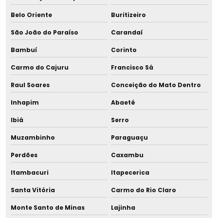
Frasquinho para leite humano
Belo Oriente
Buritizeiro
Galheteiro de inox
São João do Paraíso
Carandaí
Galheteiro com suporte
Bambuí
Corinto
Implantação de sala de apoio à amamentação
Carmo do Cajuru
Francisco Sá
Raul Soares
Conceição do Mato Dentro
Kit aleitamento materno
Inhapim
Abaeté
Kit medela
Ibiá
Serro
Kit ordenhadeira
Muzambinho
Paraguaçu
Kit tira leite
Perdões
Caxambu
Itambacuri
Itapecerica
Lavador de pipetas
Santa Vitória
Carmo do Rio Claro
Mama para demonstração
Monte Santo de Minas
Lajinha