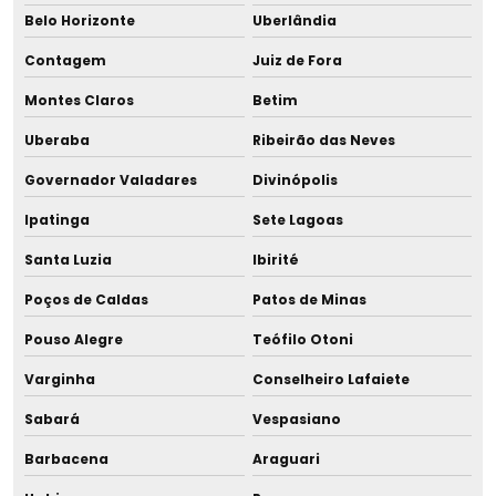
Empresa de banho maria para descongelamento para
Belo Horizonte
Uberlândia
maternidade
Contagem
Juiz de Fora
Empresa de banho maria de resfriamento
Montes Claros
Betim
Empresa de equipamentos para aleitamento materno
Uberaba
Ribeirão das Neves
Empresa de equipamentos para bancos de leite humano
Governador Valadares
Divinópolis
Ipatinga
Sete Lagoas
Empresa de equipamentos para bancos de leite materno
Santa Luzia
Ibirité
Empresa de equipamentos para maternidades
Poços de Caldas
Patos de Minas
Empresa de pasteurizadores para maternidade
Pouso Alegre
Teófilo Otoni
Empresa de resfriador rápido para leite humano
Varginha
Conselheiro Lafaiete
Sabará
Vespasiano
Empresa de tira leite materno hospitalar
Barbacena
Araguari
Equipamentos para aleitamento materno