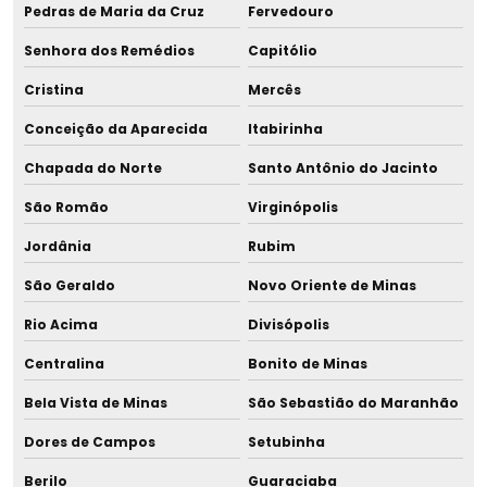
Pedras de Maria da Cruz
Fervedouro
Senhora dos Remédios
Capitólio
Cristina
Mercês
Conceição da Aparecida
Itabirinha
Chapada do Norte
Santo Antônio do Jacinto
São Romão
Virginópolis
Jordânia
Rubim
São Geraldo
Novo Oriente de Minas
Rio Acima
Divisópolis
Centralina
Bonito de Minas
Bela Vista de Minas
São Sebastião do Maranhão
Dores de Campos
Setubinha
Berilo
Guaraciaba