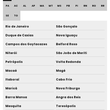
Câmara para manuseio de leite humano
PA
AC
AL
AP
MA
MT
MS
PB
PI
RN
RO
RR
Centrífuga para banco de leite
SE
TO
Centrífuga de microhematócrito
Rio de Janeiro
São Gonçalo
Duque de Caxias
Nova Iguaçu
Certificação rbc para termômetros
Campos dos Goytacazes
Belford Roxo
Consulta aleitamento online
Niterói
São João de Meriti
Consulta de amamentação online
Petrópolis
Volta Redonda
Consultora de amamentação
Macaé
Magé
Itaboraí
Cabo Frio
Consultoria em aleitamento materno
Maricá
Nova Friburgo
Copo de aleitamento
Barra Mansa
Angra dos Reis
Copo dosador para leite materno
Mesquita
Teresópolis