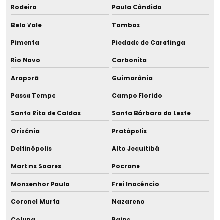
Rodeiro
Paula Cândido
Belo Vale
Tombos
Pimenta
Piedade de Caratinga
Rio Novo
Carbonita
Araporã
Guimarânia
Passa Tempo
Campo Florido
Santa Rita de Caldas
Santa Bárbara do Leste
Orizânia
Pratápolis
Delfinópolis
Alto Jequitibá
Martins Soares
Pocrane
Monsenhor Paulo
Frei Inocêncio
Coronel Murta
Nazareno
Coluna
Pains