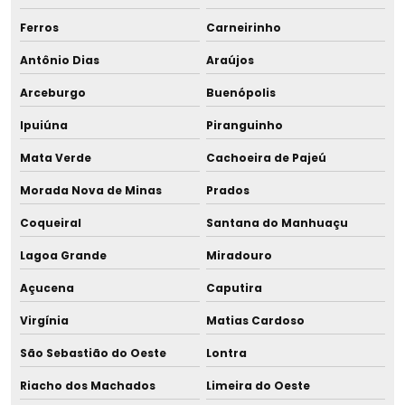
Ferros
Carneirinho
Antônio Dias
Araújos
Arceburgo
Buenópolis
Ipuiúna
Piranguinho
Mata Verde
Cachoeira de Pajeú
Morada Nova de Minas
Prados
Coqueiral
Santana do Manhuaçu
Lagoa Grande
Miradouro
Açucena
Caputira
Virgínia
Matias Cardoso
São Sebastião do Oeste
Lontra
Riacho dos Machados
Limeira do Oeste