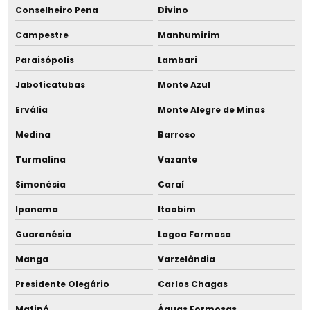
Mama didática
Conselheiro Pena
Divino
Mama para ensino
Campestre
Manhumirim
Paraisópolis
Lambari
Mama reborn
Jaboticatubas
Monte Azul
Mama de silicone
Ervália
Monte Alegre de Minas
Mama para simulação
Medina
Barroso
Mama para treinamento
Turmalina
Vazante
Simonésia
Caraí
Massa para tubo capilar
Ipanema
Itaobim
Massinha para tubo capilar
Guaranésia
Lagoa Formosa
Matern milk
Manga
Varzelândia
Medidor de acidez para banco de leite humano
Presidente Olegário
Carlos Chagas
Matipó
Águas Formosas