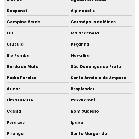
Medidor de acidez para leite humano
Baependi
Alpinópolis
Medidor de gordura do leite
Campina Verde
Carmópolis de Minas
Montagem de sala de amamentação
Luz
Malacacheta
Montagem de sala de amamentação para shopping
Urucuia
Peçanha
Rio Pomba
Nova Era
Montagem de sala de apoio à amamentação
Borda da Mata
São Domingos do Prata
Ordenhadeira hospitalar
Padre Paraíso
Santo Antônio do Amparo
Pasteurizador de leite humano
Arinos
Resplendor
Pasteurizador rbl
Lima Duarte
Itacarambi
Cássia
Bom Sucesso
Pasteurizadores
Perdizes
Ipaba
Pera para acidímetro
Piranga
Santa Margarida