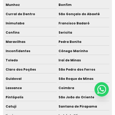
Munhoz
Bonfim
Curral de Dentro
São Gonçalo do Abaeté
Inimutaba
Francisco Badaró
Confins
Sericita
Maravilhas
Pedra Bonita
Inconfidentes
Cônego Marinho
Toledo
Iraí de Minas
Claro dos Poções
São Pedro dos Ferros
Guidoval
São Roque de Minas
Lassance
Coimbra
Pintópolis
São João do Oriente
Catuji
Santana de Pirapama